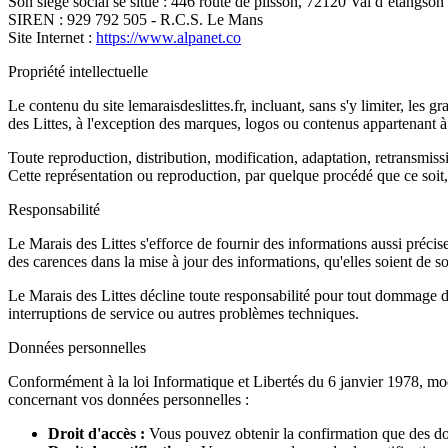
Son siège social se situe : 446 route de plisson, 72120 Val d’étangson
SIREN : 929 792 505 - R.C.S. Le Mans
Site Internet :
https://www.alpanet.co
Propriété intellectuelle
Le contenu du site lemaraisdeslittes.fr, incluant, sans s'y limiter, les 
des Littes, à l'exception des marques, logos ou contenus appartenant à 
Toute reproduction, distribution, modification, adaptation, retransmissi
Cette représentation ou reproduction, par quelque procédé que ce soit, 
Responsabilité
Le Marais des Littes s'efforce de fournir des informations aussi précise
des carences dans la mise à jour des informations, qu'elles soient de son
Le Marais des Littes décline toute responsabilité pour tout dommage dire
interruptions de service ou autres problèmes techniques.
Données personnelles
Conformément à la loi Informatique et Libertés du 6 janvier 1978, m
concernant vos données personnelles :
Droit d'accès :
Vous pouvez obtenir la confirmation que des don