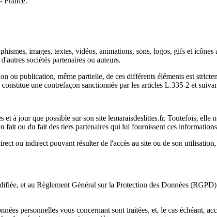
 - France.
graphismes, images, textes, vidéos, animations, sons, logos, gifs et icône
d'autres sociétés partenaires ou auteurs.
on ou publication, même partielle, de ces différents éléments est strictem
constitue une contrefaçon sanctionnée par les articles L.335-2 et suivant
s et à jour que possible sur son site lemaraisdeslittes.fr. Toutefois, ell
 fait ou du fait des tiers partenaires qui lui fournissent ces informations
ct ou indirect pouvant résulter de l'accès au site ou de son utilisation, y
odifiée, et au Règlement Général sur la Protection des Données (RGPD) 
nées personnelles vous concernant sont traitées, et, le cas échéant, ac